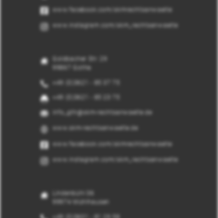
www.facebook.com/skmrechtsanwaelte
www.instagram.com/skm_rechtsanwaelte
Goldbacher Str. 29
99867 Gotha
+49 (0)3621 - 85 37 75
+49 (0)3621 - 85 23 75
info_gth@skm-rechtsanwaelte.de
www.skm-rechtsanwaelte.de
www.facebook.com/skmrechtsanwaelte
www.instagram.com/skm_rechtsanwaelte
Lindenbühl 36
99974 Mühlhausen
+49 (0)3601 - 81 29 58